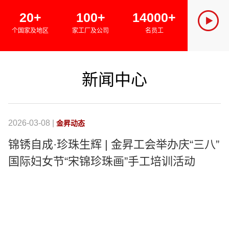
SINCE 
20+
100+
14000+
金昇集团
个国家及地区
家工厂及公司
名员工
绿色经济
新闻中心
2026-03-08 |
20
金昇动态
锦锈自成·珍珠生辉 | 金昇工会举办庆“三八”
国际妇女节“宋锦珍珠画”手工培训活动