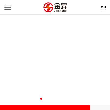
CN
EN
DE
EATION.
THE FIBRE 
利泰醒狮