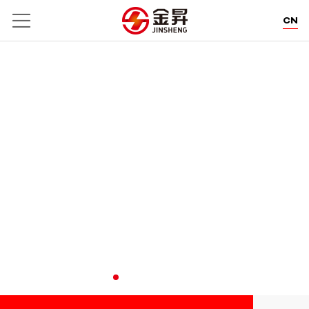
CN
EN
DE
WE POWER CREATION.
卓郎智能