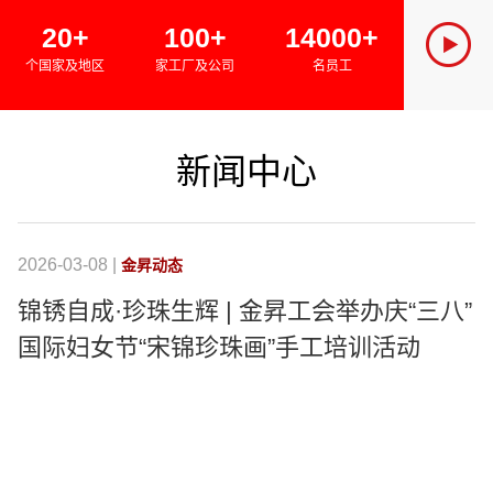
SINCE 
20+
100+
14000+
金昇集团
个国家及地区
家工厂及公司
名员工
绿色经济
新闻中心
2026-03-08 |
20
金昇动态
锦锈自成·珍珠生辉 | 金昇工会举办庆“三八”
国际妇女节“宋锦珍珠画”手工培训活动