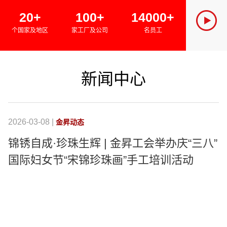
SINCE 
20+
100+
14000+
金昇集团
个国家及地区
家工厂及公司
名员工
绿色经济
新闻中心
2026-03-08 |
20
金昇动态
锦锈自成·珍珠生辉 | 金昇工会举办庆“三八”
国际妇女节“宋锦珍珠画”手工培训活动