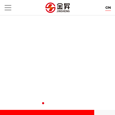
CN
EN
DE
WE POWER CREATION.
卓郎智能