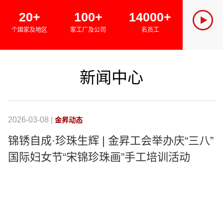
SINCE 
20+
100+
14000+
金昇集团
个国家及地区
家工厂及公司
名员工
绿色经济
新闻中心
2026-03-08 |
20
金昇动态
锦锈自成·珍珠生辉 | 金昇工会举办庆“三八”
国际妇女节“宋锦珍珠画”手工培训活动