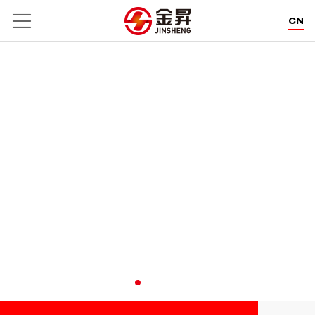
CN
EN
DE
THE FIBRE EXPERT
利泰醒狮