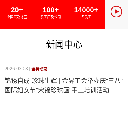
SINCE 
20+
100+
14000+
金昇集团
个国家及地区
家工厂及公司
名员工
绿色经济
新闻中心
2026-03-08 |
20
金昇动态
锦锈自成·珍珠生辉 | 金昇工会举办庆“三八”
国际妇女节“宋锦珍珠画”手工培训活动