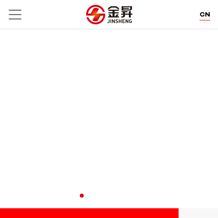
CN
EN
DE
WE POWER CREATION.
卓郎智能