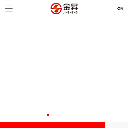
CN
EN
DE
WE POWER CREATION.
卓郎智能