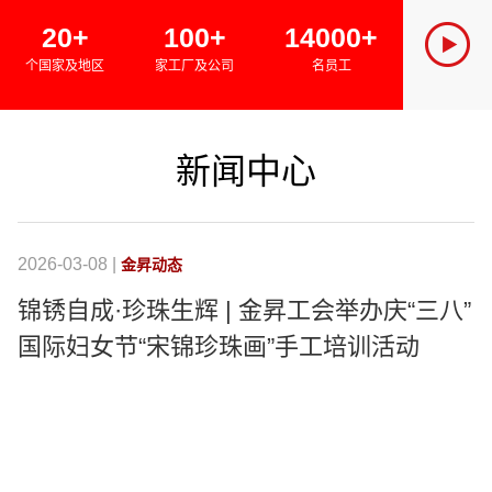
SINCE 
20+
100+
14000+
金昇集团
个国家及地区
家工厂及公司
名员工
绿色经济
新闻中心
2026-03-08 |
20
金昇动态
锦锈自成·珍珠生辉 | 金昇工会举办庆“三八”
国际妇女节“宋锦珍珠画”手工培训活动