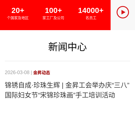
SINCE 
20+
100+
14000+
金昇集团
个国家及地区
家工厂及公司
名员工
绿色经济
新闻中心
2026-03-08 |
20
金昇动态
锦锈自成·珍珠生辉 | 金昇工会举办庆“三八”
国际妇女节“宋锦珍珠画”手工培训活动