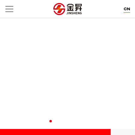
CN
EN
DE
WE POWER CREATION.
卓郎智能