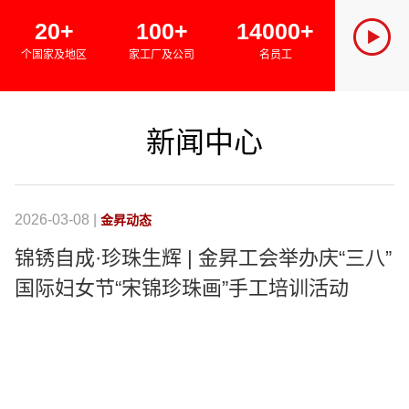
SINCE 
20+
100+
14000+
金昇集团
个国家及地区
家工厂及公司
名员工
绿色经济
新闻中心
2026-03-08 |
20
金昇动态
锦锈自成·珍珠生辉 | 金昇工会举办庆“三八”
国际妇女节“宋锦珍珠画”手工培训活动