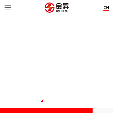
CN
EN
DE
WE POWER CREATION.
卓郎智能